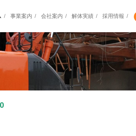
ム
事業案内
会社案内
解体実績
採用情報
0