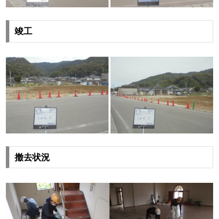
竣工
撤去状況