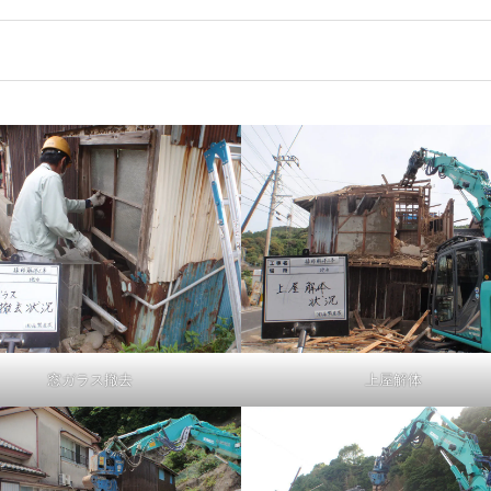
窓ガラス撤去
上屋解体