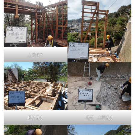
上屋解体
床材撤去
基礎・土間撤去