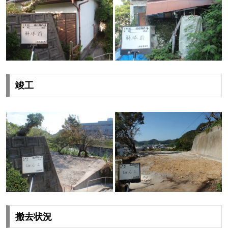
竣工
撤去状況